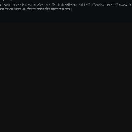
 গল্পের মাধ্যমে আমরা সত্যের খোঁজে এক অসীম যাত্রার কথা জানতে পারি। এই লাইব্রেরীতে অসংখ্য বই রয়েছে, যার ম
া, তথ্যের প্রাচুর্য এবং জীবনের উদ্দেশ্য নিয়ে ভাবতে বাধ্য করে।