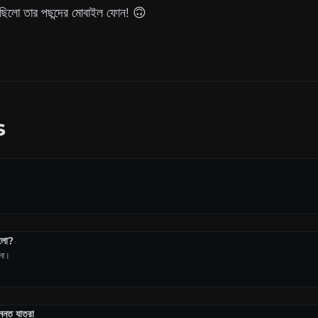
ছিলো তার পছন্দের মোবাইল ফোন! 🙃
s
ালো?
চনা।
ন্ত যাত্রা