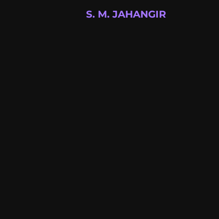
S. M. JAHANGIR
Full-stack developer building modern 
📍 Available for projects
Quick Links
About
Projects
Blog
Gallery
Resources
RSS Feed
Blog
Privacy Policy