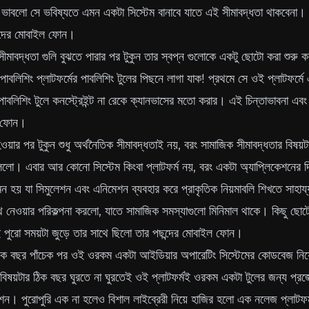
াবলো সে ভবিষ্যতে এমন একটা সিস্টেম বানাবে যাতে এই সীমাবদ্ধতা থাকবেনা। 
ন্দের মোবাইল ফোন।
ীমাবদ্ধতা গুলি বুঝতে পারার পর টুকুন তার স্বপ্ন গুলোকে একটু ছোটো করা শুর
াবলিশিং প্লাটফর্মের পাবলিশিং টুলের পিছনে লাগা যাক! প্রথমে সে ওই প্লাটফর্মে এক
বলিশিং টুলে কনস্ট্রেইন্ট না রেকে ক্যানভাসের মতো করার। এই চিন্তাভাবনা এব
ল ফোন।
হওয়ার পর টুকুন শুধু অর্থনৈতিক সীমাবদ্ধতাই নয়, বরং সামাজিক সীমাবদ্ধতার বিষ
ো। এবার আর কোনো সিস্টেম কিংবা প্লাটফর্ম নয়, বরং একটা অ্যাপ্লিকেশনের 
 হয় যা সিমুলেশন এবং এনিমেশন ব্যবহার করে প্রাকৃতিক নিয়মাবলি শিখতে সাহায্
াথে নেওয়ার পরিকল্পনা করলো, যাতে সামাজিক সমস্যাগুলো মিনিমাল থাকে। কিছু ছোট
ুরো সময়টা জুড়ে তার সাথে ছিলো তার পছন্দের মোবাইল ফোন।
র ঠিক বছর পাঁচেক পর ওই ওরকম একটা আইডিয়ার অপারেটিং সিস্টেমের কোডবেজ নিয়ে
ার বিষয়টার ঠিক বছর ঘুরতে না ঘুরতেই ওই প্লাটফর্মই ওরকম একটা টুলের জন্য প্রজে
শন। পুরোপুরি এক না হলেও বিশাল লাইব্রেরী নিয়ে হাজির হলো এক নলেজ প্লাটফর্