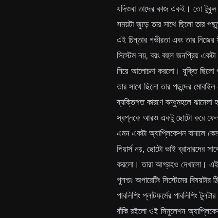
Connect with me
যদিওবা তাদের কাজ একই। তো টুকুন ভ
সময়টা জুড়ে তার সাথে ছিলো তার পছ
GitHub
Twitter
এই চিন্তার গভীরতা এবং তার নিজের স
সিস্টেম নয়, বরং বহুল জনপ্রিয় একটা প
নিয়ে আলোচনা করলো। যুক্তি ছিলো পা
তার সাথে ছিলো তার পছন্দের মোবাই
ব্যক্তিগত কারণে বন্ধুমহলে ঝামেলা 
স্বপ্নকে আরও একটু ছোটো করে ফেলল
এমন একটা অ্যাপ্লিকেশন বানালে কেমন
পিয়ার্স নয়, ছোটো ভাই ব্রাদারদের স
করলো। তারা আগ্রহও দেখালো। এই প
পুনশ্চঃ অপারেটিং সিস্টেমের বিষয়টা
পাবলিশিং প্লাটফর্মের পাবলিশিং টুলট
বাঁকি রইলো ওই সিমুলেশন অ্যাপ্লিকে