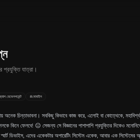
্ন
 প্রযুক্তি যাত্রা।
্যাপ ডেভেলপমেন্ট
#মোবাইল
মাথায় অনেক চিন্তাভাবনা। সবকিছু কিভাবে কাজ করে, এলোই বা কোত্থেকে, মহাবিশ্
গলকে কিনে ফেলবে! 😑 সেজন্য সে বিজ্ঞানের পাশাপাশি প্রযুক্তির দিকেও মনোনি
মার্ট ডিভাইস, এদের একেকটার অপারেটিং সিস্টেম একেক, আবার এক সিস্টেমের অ