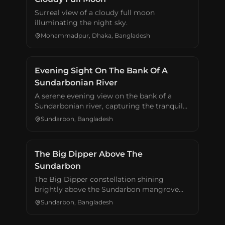
Surreal view of a cloudy full moon
illuminating the night sky.
Mohammadpur, Dhaka, Bangladesh
Evening Sight On The Bank Of A
Sundarbonian River
A serene evening view on the bank of a
Sundarbonian river, capturing the tranquil
beauty of the mangrove forest at dusk.
Sundarbon, Bangladesh
The Big Dipper Above The
Sundarbon
The Big Dipper constellation shining
brightly above the Sundarbon mangrove
forest at night.
Sundarbon, Bangladesh