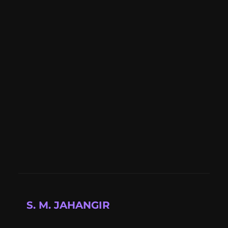
S. M. JAHANGIR
Full-stack developer building modern web