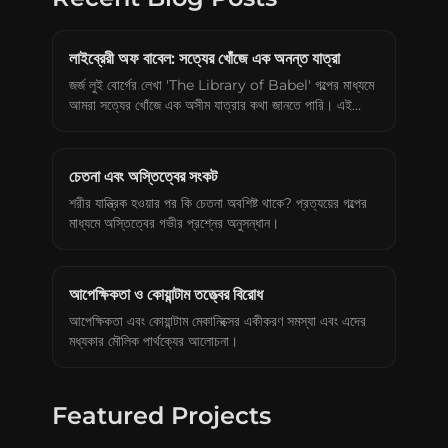
Connect with me
GitHub
Twitter
লাইব্রেরী অফ বাবেল: সত্যের খোঁজে এক অনন্ত যাত্রা
জর্জ লুই বোর্গের লেখা 'The Library of Babel' গল্পের মাধ্যমে
আমরা সত্যের খোঁজে এক অসীম যাত্রার কথা জানতে পারি। এই
লাইব্রেরীতে অসংখ্য বই রয়েছে, যার মধ্যে সত্য এবং তথ্য লুকিয়ে
আছে, কিন্তু সেগুলো খুঁজে পাওয়া প্রায় অসম্ভব। এই গল্প আমাদের
বাস্তবতা, তথ্যের প্রাচুর্য এবং জীবনের উদ্দেশ্য নিয়ে ভাবতে বাধ্য
চেতনা এবং অস্তিত্বের সংকট
করে।
শরীর যান্ত্রিক হওয়ার পর কি চেতনা অবশিষ্ট থাকে? প্রত্যয়ের গল্পের
মাধ্যমে অস্তিত্বের গভীর প্রশ্নের অনুসন্ধান।
আপেক্ষিকতা ও কোয়ান্টাম তত্ত্বের বিরোধ
আপেক্ষিকতা এবং কোয়ান্টাম মেকানিক্সের একীকরণ সমস্যা এবং এদের
মধ্যকার মৌলিক পার্থক্যের আলোচনা।
Featured Projects