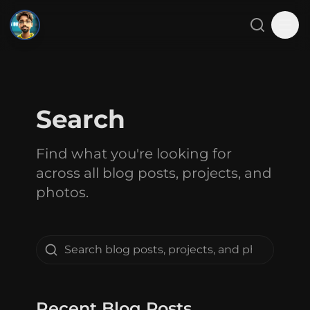
SMJ
Close menu
Search
Tog
Home
Search
About
Find what you're looking for
Projects
across all blog posts, projects, and
Blog
photos.
Gallery
Contact
Recent Blog Posts