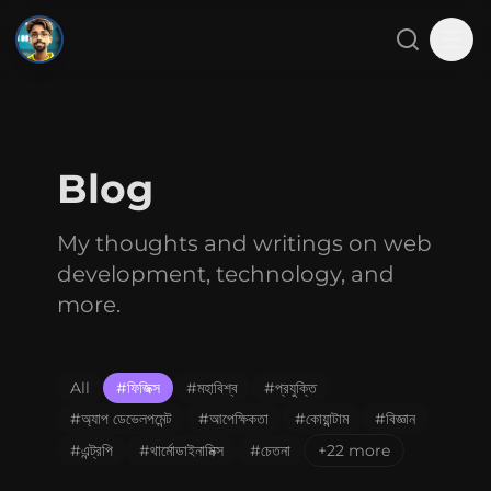
SMJ
Close menu
Search
Tog
Home
Blog
About
My thoughts and writings on web
Projects
development, technology, and
Blog
more.
Gallery
All
#
ফিজিক্স
#
মহাবিশ্ব
#
প্রযুক্তি
Contact
#
অ্যাপ ডেভেলপমেন্ট
#
আপেক্ষিকতা
#
কোয়ান্টাম
#
বিজ্ঞান
#
এন্ট্রপি
#
থার্মোডাইনামিক্স
#
চেতনা
+22 more