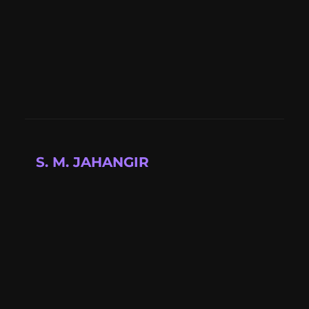
S. M. JAHANGIR
Full-stack developer building modern web
applications with cutting-edge technologies.
📍 Available for projects
Quick Links
About