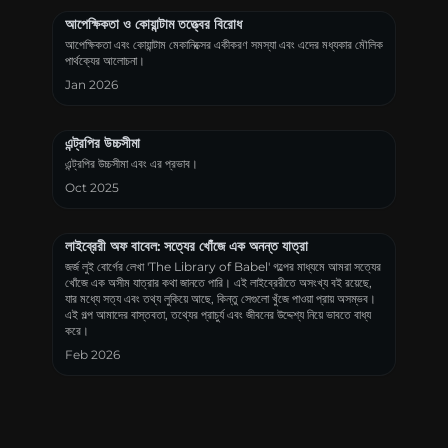
আপেক্ষিকতা ও কোয়ান্টাম তত্ত্বের বিরোধ
আপেক্ষিকতা এবং কোয়ান্টাম মেকানিক্সের একীকরণ সমস্যা এবং এদের মধ্যকার মৌলিক
পার্থক্যের আলোচনা।
Jan 2026
এন্ট্রপির উচ্চসীমা
এন্ট্রপির উচ্চসীমা এবং এর প্রভাব।
Oct 2025
লাইব্রেরী অফ বাবেল: সত্যের খোঁজে এক অনন্ত যাত্রা
জর্জ লুই বোর্গের লেখা 'The Library of Babel' গল্পের মাধ্যমে আমরা সত্যের
খোঁজে এক অসীম যাত্রার কথা জানতে পারি। এই লাইব্রেরীতে অসংখ্য বই রয়েছে,
যার মধ্যে সত্য এবং তথ্য লুকিয়ে আছে, কিন্তু সেগুলো খুঁজে পাওয়া প্রায় অসম্ভব।
এই গল্প আমাদের বাস্তবতা, তথ্যের প্রাচুর্য এবং জীবনের উদ্দেশ্য নিয়ে ভাবতে বাধ্য
করে।
Feb 2026