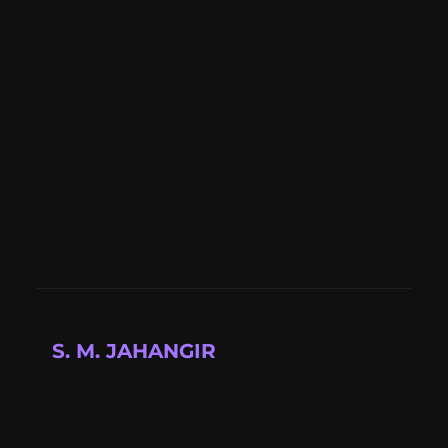
S. M. JAHANGIR
Full-stack developer building modern web
applications with cutting-edge technologies.