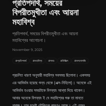
প্রতিপদার্থ, সময়ের
Connect with me
বিপরীতমুখীতা এবং আয়না
GitHub
Twitter
মহাবিশ্ব
প্রতিপদার্থ, সময়ের বিপরীতমুখীতা এবং আয়না
মহাবিশ্বের আলোচনা।
November 9, 2025
#প্রতিপদার্থ
#মহাবিশ্ব
#সময়
#ফিজিক্স
#কসমোলজি
প্রচলিত ধারণা অনুযায়ী মহাবিশ্ব সবসময় ছিলোনা। একসময়
এর আবির্ভাব হয়েছে শুন্য থেকে (এক্স-নিহিলো)। অনেকে এই
আবির্ভাব হওয়ার সময়টাকে বিগব্যাং আখ্যা দিয়ে থাকেন।
আবার অনেকে বিগব্যাং ই যে মহাবিশ্বের শুরু তা মানতে
নারাজ। তার যথেষ্ট যৌক্তিক কারণও আছে। এই যেমন