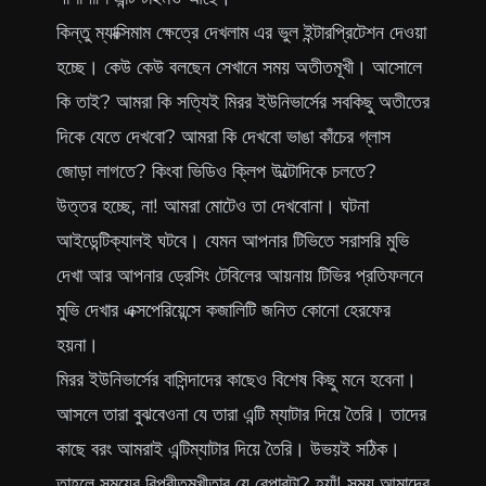
কিন্তু ম্যাক্সিমাম ক্ষেত্রে দেখলাম এর ভুল ইন্টারপ্রিটেশন দেওয়া
হচ্ছে। কেউ কেউ বলছেন সেখানে সময় অতীতমূখী। আসোলে
কি তাই? আমরা কি সত্যিই মিরর ইউনিভার্সের সবকিছু অতীতের
দিকে যেতে দেখবো? আমরা কি দেখবো ভাঙা কাঁচের গ্লাস
জোড়া লাগতে? কিংবা ভিডিও ক্লিপ উল্টোদিকে চলতে?
উত্তর হচ্ছে, না! আমরা মোটেও তা দেখবোনা। ঘটনা
আইডেন্টিক্যালই ঘটবে। যেমন আপনার টিভিতে সরাসরি মুভি
দেখা আর আপনার ড্রেসিং টেবিলের আয়নায় টিভির প্রতিফলনে
মুভি দেখার এক্সপেরিয়েন্সে কজালিটি জনিত কোনো হেরফের
হয়না।
মিরর ইউনিভার্সের বাসিন্দাদের কাছেও বিশেষ কিছু মনে হবেনা।
আসলে তারা বুঝবেওনা যে তারা এন্টি ম্যাটার দিয়ে তৈরি। তাদের
কাছে বরং আমরাই এন্টিম্যাটার দিয়ে তৈরি। উভয়ই সঠিক।
তাহলে সময়ের বিপরীতমুখীতার যে বেপারটা? হ্যাঁ! সময় আমাদের