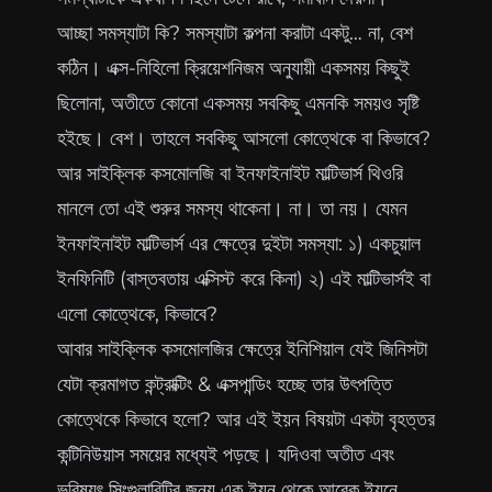
আচ্ছা সমস্যাটা কি? সমস্যাটা কল্পনা করাটা একটু… না, বেশ
কঠিন। এক্স-নিহিলো ক্রিয়েশনিজম অনুযায়ী একসময় কিছুই
ছিলোনা, অতীতে কোনো একসময় সবকিছু এমনকি সময়ও সৃষ্টি
হইছে। বেশ। তাহলে সবকিছু আসলো কোত্থেকে বা কিভাবে?
আর সাইক্লিক কসমোলজি বা ইনফাইনাইট মাল্টিভার্স থিওরি
মানলে তো এই শুরুর সমস্য থাকেনা। না। তা নয়। যেমন
ইনফাইনাইট মাল্টিভার্স এর ক্ষেত্রে দুইটা সমস্যা: ১) একচুয়াল
ইনফিনিটি (বাস্তবতায় এক্সিস্ট করে কিনা) ২) এই মাল্টিভার্সই বা
এলো কোত্থেকে, কিভাবে?
আবার সাইক্লিক কসমোলজির ক্ষেত্রে ইনিশিয়াল যেই জিনিসটা
যেটা ক্রমাগত কন্ট্রাক্টিং & এক্সপান্ডিং হচ্ছে তার উৎপত্তি
কোত্থেকে কিভাবে হলো? আর এই ইয়ন বিষয়টা একটা বৃহত্তর
কন্টিনিউয়াস সময়ের মধ্যেই পড়ছে। যদিওবা অতীত এবং
ভবিষ্যৎ সিংগুলারিটির জন্য এক ইয়ন থেকে আরেক ইয়নে