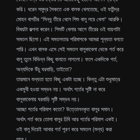
করি। ধরেন সমুদ্র সৈকতে এক বালক খেলতেছে, ওই যতীন্দ্র
মোহন বাগচীর "সিন্ধু তীরে খেলে শিশু বালু লয়ে খেলা" আরকি।
বিষয়টা কল্পনা করেন। শিশুটি খেলার আগে তীরের ওই যায়গাটা
সমতল ছিলো। এই সমতলতার পরিমাপকে আমরা শূন্যতা বলতে
পারি। এখন বালক এসে সেই সমতল বালুকাবেলা থেকে গর্ত করে
বালু তুলে বিভিন্ন কিছু বানাতে লাগলো। ফলে একদিকে গর্ত,
অন্যদিকে উঁচু ঘরবাড়ি, তাইতো?
তারমানে শুন্যতা হতে কিছু একটা হচ্ছে। কিন্তু এটা শুধুমাত্র
একমুখী হওয়া সম্ভব নয়। অর্থাৎ গর্তের সৃষ্টি না করে
বালুকাবেলায় ঘরবাড়ি সৃষ্টি সম্ভব নয়।
আচ্ছা গর্তের পরিমাপ কতো? উত্তোলনকৃত বালুর সমান।
অর্থাৎ গর্ত করে তোলা বালুর ঢিবি আর গর্তের পরিমাপ একই।
ওই বালু দিয়েই আবার গর্ত পূরণ করে সমতল (শুন্য) করা
যাবে।