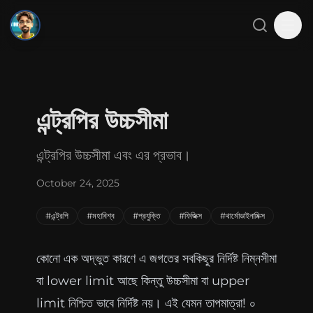
SMJ
Close menu
Search
Tog
Home
এন্ট্রপির উচ্চসীমা
About
এন্ট্রপির উচ্চসীমা এবং এর প্রভাব।
Projects
October 24, 2025
Blog
#এন্ট্রপি
#মহাবিশ্ব
#প্রযুক্তি
#ফিজিক্স
#থার্মোডাইনামিক্স
Gallery
Contact
কোনো এক অদ্ভুত কারণে এ জগতের সবকিছুর নির্দিষ্ট নিম্নসীমা
বা lower limit আছে কিন্তু উচ্চসীমা বা upper
limit নিশ্চিত ভাবে নির্দিষ্ট নয়। এই যেমন তাপমাত্রা! ০