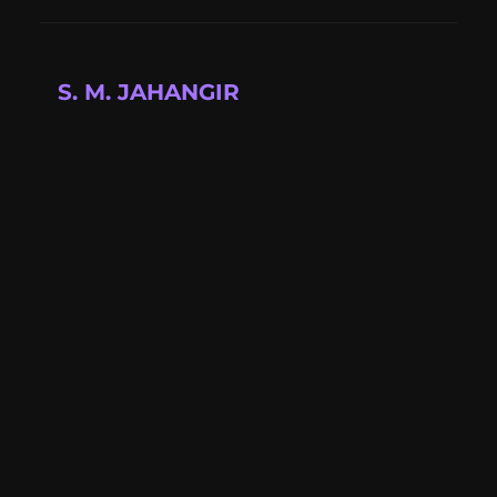
S. M. JAHANGIR
Full-stack developer building modern web
applications with cutting-edge technologies.
📍 Available for projects
Quick Links
About
Projects
Blog
Gallery
Resources