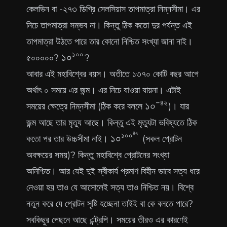
Connect with me
কেলভিন বা -২৭৩ ডিগ্রি সেলসিয়াস তাপমাত্রা নিম্নসীমা। এর
নিচে তাপমাত্রা সম্ভব না। কিন্তু ঠিক কতো দুর পর্যন্ত এই
GitHub
Twitter
তাপমাত্রা উঠতে পারে তার কোনো নিশ্চিত সংখ্যা জানা নাই।
১০০
১০^{১০০}
১
০
৫০০০০০?
?
আবার এই মহাবিশ্বের বয়স। অতীতে ১৩৭০ কোটি বছর আগে
অর্থাৎ ০ সময়ে এর জন্ম। এর নিচে যাওয়া যায়না। এটাই
−
৪২
১০^{-৪২}
১
০
সময়ের ক্ষেত্রে নিম্নসীমা (ঠিক করে বললে
)। যার
জন্ম আছে তার মৃত্যু আছে। কিন্তু এই মৃত্যুটা ভবিষ্যতে ঠিক
৪২
১০
০
১০^{১০০^{৪২}}
১
০
কতো পর তার উচ্চসীমা নাই।
(সকল প্রোটন
অবক্ষয়ের সময়)? কিন্তু মহাবিশ্বে প্রোটনের সংখ্যা
অনিশ্চিত। আর যেই দুই স্বীকার্য প্রমাণ বিহীন ভাবে সত্য ধরে
নেওয়া হয় তাও যে আসোলেই সত্য তাও নিশ্চিত নয়। বিশ্বে
নতুন করে যে প্রোটন সৃষ্টি হচ্ছেনা তাইই বা কে বলতে পারে?
সবকিছুর পেছনে আছে এন্ট্রপি। সময়ের তীরও এর কারণেই